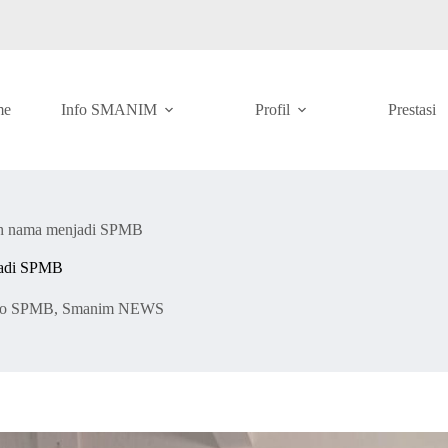
me
Info SMANIM
Profil
Prestasi
h nama menjadi SPMB
jadi SPMB
fo SPMB
,
Smanim NEWS