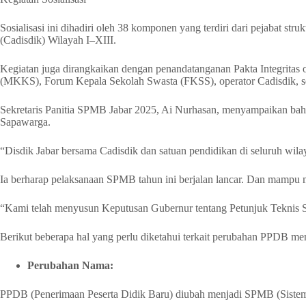
Sosialisasi ini dihadiri oleh 38 komponen yang terdiri dari pejabat st
(Cadisdik) Wilayah I–XIII.
Kegiatan juga dirangkaikan dengan penandatanganan Pakta Integrita
(MKKS), Forum Kepala Sekolah Swasta (FKSS), operator Cadisdik, se
Sekretaris Panitia SPMB Jabar 2025, Ai Nurhasan, menyampaikan bahwa
Sapawarga.
“Disdik Jabar bersama Cadisdik dan satuan pendidikan di seluruh wila
Ia berharap pelaksanaan SPMB tahun ini berjalan lancar. Dan mampu m
“Kami telah menyusun Keputusan Gubernur tentang Petunjuk Teknis SP
Berikut beberapa hal yang perlu diketahui terkait perubahan PPDB m
Perubahan Nama:
PPDB (Penerimaan Peserta Didik Baru) diubah menjadi SPMB (Siste