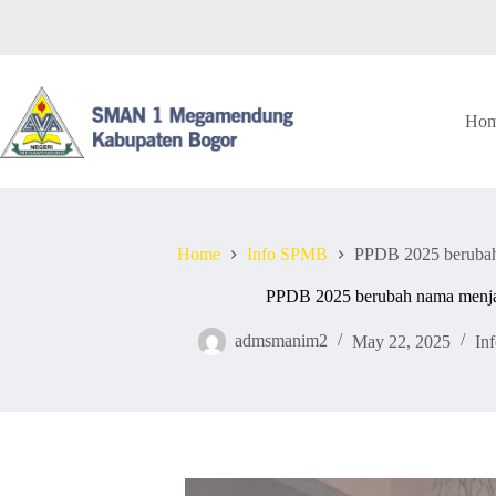
Skip
to
content
Ho
Home
Info SPMB
PPDB 2025 beruba
PPDB 2025 berubah nama men
admsmanim2
May 22, 2025
In