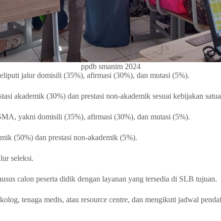
ppdb smanim 2024
puti jalur domisili (35%), afirmasi (30%), dan mutasi (5%).
restasi akademik (30%) dan prestasi non-akademik sesuai kebijakan satu
SMA, yakni domisili (35%), afirmasi (30%), dan mutasi (5%).
demik (50%) dan prestasi non-akademik (5%).
ur seleksi.
sus calon peserta didik dengan layanan yang tersedia di SLB tujuan.
psikolog, tenaga medis, atau resource centre, dan mengikuti jadwal pend