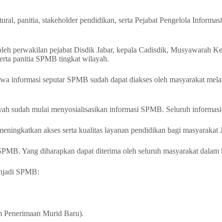
ruktural, panitia, stakeholder pendidikan, serta Pejabat Pengelola Info
s oleh perwakilan pejabat Disdik Jabar, kepala Cadisdik, Musyawara
rta panitia SPMB tingkat wilayah.
 informasi seputar SPMB sudah dapat diakses oleh masyarakat melalui
yah sudah mulai menyosialisasikan informasi SPMB. Seluruh informasi p
eningkatkan akses serta kualitas layanan pendidikan bagi masyarakat 
MB. Yang diharapkan dapat diterima oleh seluruh masyarakat dalam k
enjadi SPMB:
m Penerimaan Murid Baru).