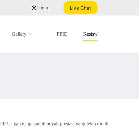
Live Chat
Login
Gallery
PPID
Kesiswaan
K
. akan tetapi sudah bnyak prestasi yang telah diraih.