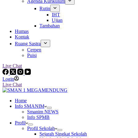
Agenda Kurikulum
Rutin
IHT
Ujian
Tambahan
Humas
Kontak
Ruang Sastra
Cerpen
Puisi
Live Chat
Login
Live Chat
Home
Info SMANIM
Smanim NEWS
Info SPMB
Profil
Profil Sekolah
Sejarah Singkat Sekolah