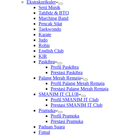
Ekstrakurikuler
Seni Musik
Tahfidz & BTQ
Marching Band
Pencak Silat
Taekwondo
Karate
Judo
Rohis
English Club
KIR
Paskibra
Profil Paskibra
Prestasi Paskibra
Palang Merah Remaja
Profil Palang Merah Remaja
Prestasi Palang Merah Remaja
SMANIM IT CLUB
Profil SMANIM IT Club
Prestasi SMANIM IT Club
Pramuka
Profil Pramuka
Prestasi Pramuka
Paduan Suara
Futsal