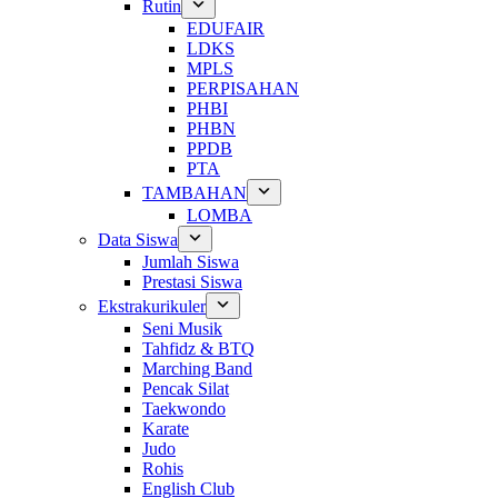
Rutin
EDUFAIR
LDKS
MPLS
PERPISAHAN
PHBI
PHBN
PPDB
PTA
TAMBAHAN
LOMBA
Data Siswa
Jumlah Siswa
Prestasi Siswa
Ekstrakurikuler
Seni Musik
Tahfidz & BTQ
Marching Band
Pencak Silat
Taekwondo
Karate
Judo
Rohis
English Club