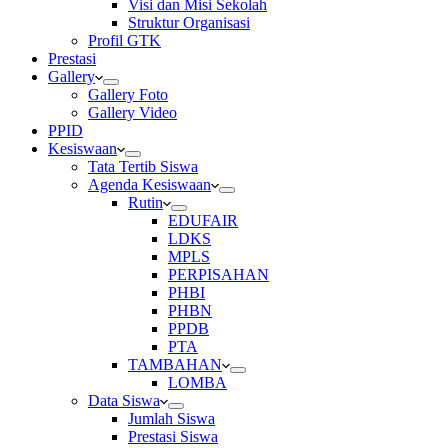
Visi dan Misi Sekolah
Struktur Organisasi
Profil GTK
Prestasi
Gallery
Gallery Foto
Gallery Video
PPID
Kesiswaan
Tata Tertib Siswa
Agenda Kesiswaan
Rutin
EDUFAIR
LDKS
MPLS
PERPISAHAN
PHBI
PHBN
PPDB
PTA
TAMBAHAN
LOMBA
Data Siswa
Jumlah Siswa
Prestasi Siswa