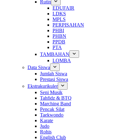
Rutin
EDUFAIR
LDKS
MPLS
PERPISAHAN
PHBI
PHBN
PPDB
PTA
TAMBAHAN
LOMBA
Data Siswa
Jumlah Siswa
Prestasi Siswa
Ekstrakurikuler
Seni Musik
Tahfidz & BTQ
Marching Band
Pencak Silat
Taekwondo
Karate
Judo
Rohis
English Club