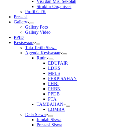
Visi dan Misi Sekolah
Struktur Organisasi
Profil GTK
Prestasi
Gallery
Gallery Foto
Gallery Video
PPID
Kesiswaan
Tata Tertib Siswa
Agenda Kesiswaan
Rutin
EDUFAIR
LDKS
MPLS
PERPISAHAN
PHBI
PHBN
PPDB
PTA
TAMBAHAN
LOMBA
Data Siswa
Jumlah Siswa
Prestasi Siswa