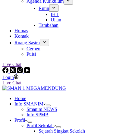
Agenda Kurikulum
Rutin
IHT
Ujian
Tambahan
Humas
Kontak
Ruang Sastra
Cerpen
Puisi
Live Chat
Login
Live Chat
Home
Info SMANIM
Smanim NEWS
Info SPMB
Profil
Profil Sekolah
Sejarah Singkat Sekolah