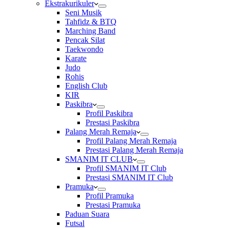
Ekstrakurikuler
Seni Musik
Tahfidz & BTQ
Marching Band
Pencak Silat
Taekwondo
Karate
Judo
Rohis
English Club
KIR
Paskibra
Profil Paskibra
Prestasi Paskibra
Palang Merah Remaja
Profil Palang Merah Remaja
Prestasi Palang Merah Remaja
SMANIM IT CLUB
Profil SMANIM IT Club
Prestasi SMANIM IT Club
Pramuka
Profil Pramuka
Prestasi Pramuka
Paduan Suara
Futsal