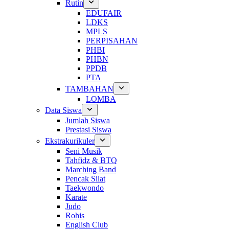
Rutin
EDUFAIR
LDKS
MPLS
PERPISAHAN
PHBI
PHBN
PPDB
PTA
TAMBAHAN
LOMBA
Data Siswa
Jumlah Siswa
Prestasi Siswa
Ekstrakurikuler
Seni Musik
Tahfidz & BTQ
Marching Band
Pencak Silat
Taekwondo
Karate
Judo
Rohis
English Club