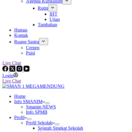
Agenda Kurikulum
Rutin
IHT
Ujian
Tambahan
Humas
Kontak
Ruang Sastra
Cerpen
Puisi
Live Chat
Login
Live Chat
Home
Info SMANIM
Smanim NEWS
Info SPMB
Profil
Profil Sekolah
Sejarah Singkat Sekolah