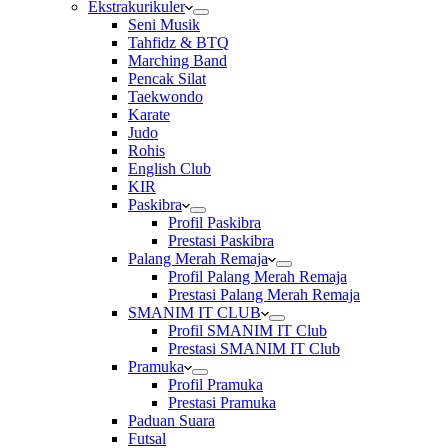
Ekstrakurikuler
Seni Musik
Tahfidz & BTQ
Marching Band
Pencak Silat
Taekwondo
Karate
Judo
Rohis
English Club
KIR
Paskibra
Profil Paskibra
Prestasi Paskibra
Palang Merah Remaja
Profil Palang Merah Remaja
Prestasi Palang Merah Remaja
SMANIM IT CLUB
Profil SMANIM IT Club
Prestasi SMANIM IT Club
Pramuka
Profil Pramuka
Prestasi Pramuka
Paduan Suara
Futsal