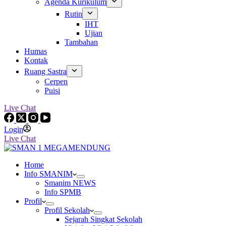
Agenda Kurikulum
Rutin
IHT
Ujian
Tambahan
Humas
Kontak
Ruang Sastra
Cerpen
Puisi
Live Chat
Login
Live Chat
Home
Info SMANIM
Smanim NEWS
Info SPMB
Profil
Profil Sekolah
Sejarah Singkat Sekolah