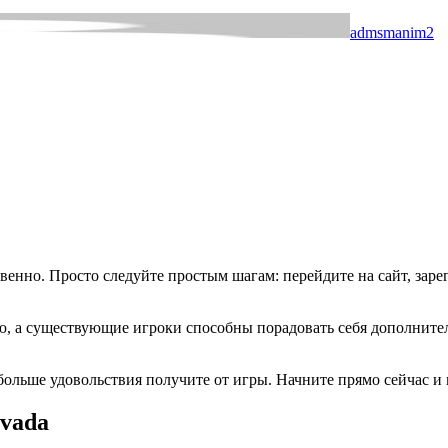
admsmanim2
енно. Просто следуйте простым шагам: перейдите на сайт, заре
ю, а существующие игроки способны порадовать себя дополните
больше удовольствия получите от игры. Начните прямо сейчас 
avada