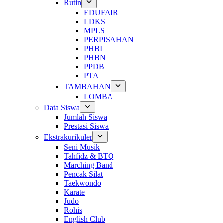
Rutin
EDUFAIR
LDKS
MPLS
PERPISAHAN
PHBI
PHBN
PPDB
PTA
TAMBAHAN
LOMBA
Data Siswa
Jumlah Siswa
Prestasi Siswa
Ekstrakurikuler
Seni Musik
Tahfidz & BTQ
Marching Band
Pencak Silat
Taekwondo
Karate
Judo
Rohis
English Club