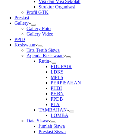
Visi dan Misi Sekolah
Struktur Organisasi
Profil GTK
Prestasi
Gallery
Gallery Foto
Gallery Video
PPID
Kesiswaan
Tata Tertib Siswa
Agenda Kesiswaan
Rutin
EDUFAIR
LDKS
MPLS
PERPISAHAN
PHBI
PHBN
PPDB
PTA
TAMBAHAN
LOMBA
Data Siswa
Jumlah Siswa
Prestasi Siswa