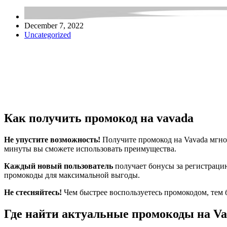
December 7, 2022
Uncategorized
Как получить промокод на vavada
Не упустите возможность!
Получите промокод на Vavada мгнов
минуты вы сможете использовать преимущества.
Каждый новый пользователь
получает бонусы за регистраци
промокоды для максимальной выгоды.
Не стесняйтесь!
Чем быстрее воспользуетесь промокодом, тем 
Где найти актуальные промокоды на V