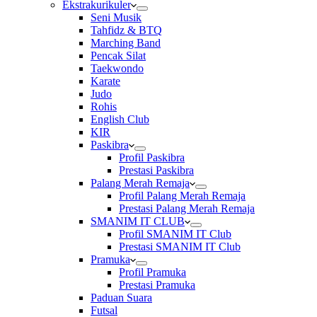
Ekstrakurikuler
Seni Musik
Tahfidz & BTQ
Marching Band
Pencak Silat
Taekwondo
Karate
Judo
Rohis
English Club
KIR
Paskibra
Profil Paskibra
Prestasi Paskibra
Palang Merah Remaja
Profil Palang Merah Remaja
Prestasi Palang Merah Remaja
SMANIM IT CLUB
Profil SMANIM IT Club
Prestasi SMANIM IT Club
Pramuka
Profil Pramuka
Prestasi Pramuka
Paduan Suara
Futsal