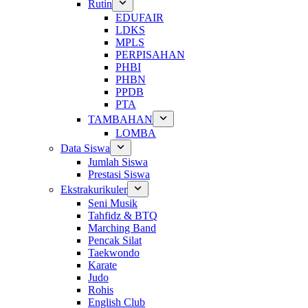
Rutin
EDUFAIR
LDKS
MPLS
PERPISAHAN
PHBI
PHBN
PPDB
PTA
TAMBAHAN
LOMBA
Data Siswa
Jumlah Siswa
Prestasi Siswa
Ekstrakurikuler
Seni Musik
Tahfidz & BTQ
Marching Band
Pencak Silat
Taekwondo
Karate
Judo
Rohis
English Club