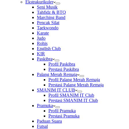
Ekstrakurikuler
Seni Musik
Tahfidz & BTQ
Marching Band
Pencak Silat
Taekwondo
Karate
Judo
Rohis
English Club
KIR
Paskibra
Profil Paskibra
Prestasi Paskibra
Palang Merah Remaja
Profil Palang Merah Remaja
Prestasi Palang Merah Remaja
SMANIM IT CLUB
Profil SMANIM IT Club
Prestasi SMANIM IT Club
Pramuka
Profil Pramuka
Prestasi Pramuka
Paduan Suara
Futsal