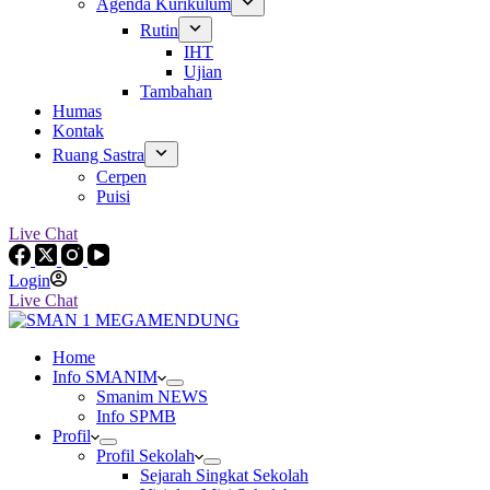
Agenda Kurikulum
Rutin
IHT
Ujian
Tambahan
Humas
Kontak
Ruang Sastra
Cerpen
Puisi
Live Chat
Login
Live Chat
Home
Info SMANIM
Smanim NEWS
Info SPMB
Profil
Profil Sekolah
Sejarah Singkat Sekolah