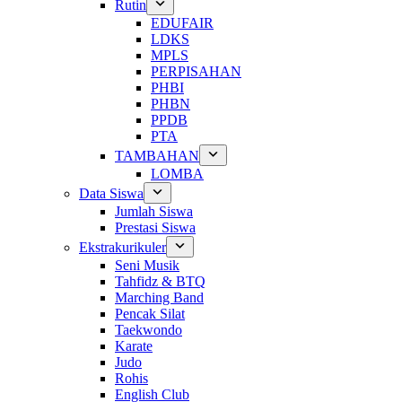
Rutin
EDUFAIR
LDKS
MPLS
PERPISAHAN
PHBI
PHBN
PPDB
PTA
TAMBAHAN
LOMBA
Data Siswa
Jumlah Siswa
Prestasi Siswa
Ekstrakurikuler
Seni Musik
Tahfidz & BTQ
Marching Band
Pencak Silat
Taekwondo
Karate
Judo
Rohis
English Club