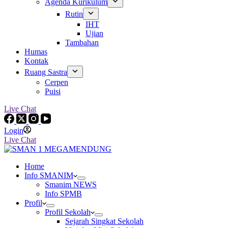
Agenda Kurikulum
Rutin
IHT
Ujian
Tambahan
Humas
Kontak
Ruang Sastra
Cerpen
Puisi
Live Chat
Login
Live Chat
Home
Info SMANIM
Smanim NEWS
Info SPMB
Profil
Profil Sekolah
Sejarah Singkat Sekolah