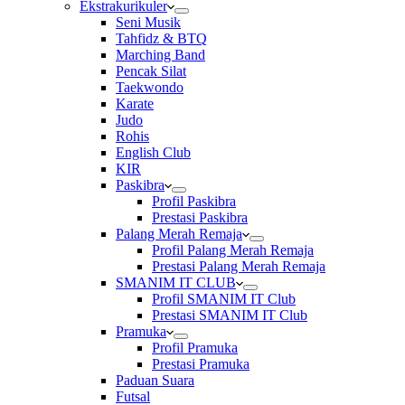
Ekstrakurikuler
Seni Musik
Tahfidz & BTQ
Marching Band
Pencak Silat
Taekwondo
Karate
Judo
Rohis
English Club
KIR
Paskibra
Profil Paskibra
Prestasi Paskibra
Palang Merah Remaja
Profil Palang Merah Remaja
Prestasi Palang Merah Remaja
SMANIM IT CLUB
Profil SMANIM IT Club
Prestasi SMANIM IT Club
Pramuka
Profil Pramuka
Prestasi Pramuka
Paduan Suara
Futsal