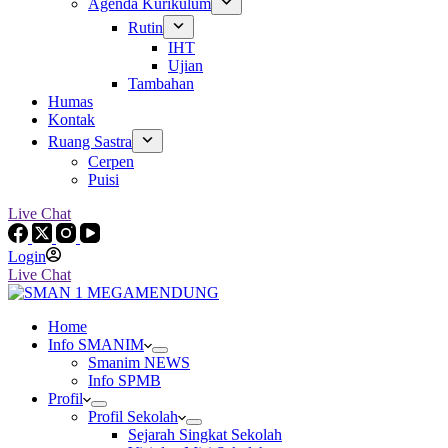
Agenda Kurikulum
Rutin
IHT
Ujian
Tambahan
Humas
Kontak
Ruang Sastra
Cerpen
Puisi
Live Chat
Login
Live Chat
Home
Info SMANIM
Smanim NEWS
Info SPMB
Profil
Profil Sekolah
Sejarah Singkat Sekolah