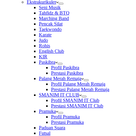
Ekstrakurikuler
Seni Musik
Tahfidz & BTQ
Marching Band
Pencak Silat
Taekwondo
Karate
Judo
Rohis
English Club
KIR
Paskibra
Profil Paskibra
Prestasi Paskibra
Palang Merah Remaja
Profil Palang Merah Remaja
Prestasi Palang Merah Remaja
SMANIM IT CLUB
Profil SMANIM IT Club
Prestasi SMANIM IT Club
Pramuka
Profil Pramuka
Prestasi Pramuka
Paduan Suara
Futsal