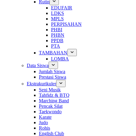
Rutin
EDUFAIR
LDKS
MPLS
PERPISAHAN
PHBI
PHBN
PPDB
PTA
TAMBAHAN
LOMBA
Data Siswa
Jumlah Siswa
Prestasi Siswa
Ekstrakurikuler
Seni Musik
Tahfidz & BTQ
Marching Band
Pencak Silat
Taekwondo
Karate
Judo
Rohis
English Club