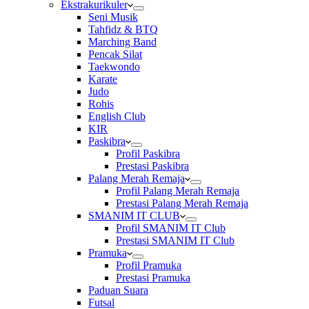
Ekstrakurikuler
Seni Musik
Tahfidz & BTQ
Marching Band
Pencak Silat
Taekwondo
Karate
Judo
Rohis
English Club
KIR
Paskibra
Profil Paskibra
Prestasi Paskibra
Palang Merah Remaja
Profil Palang Merah Remaja
Prestasi Palang Merah Remaja
SMANIM IT CLUB
Profil SMANIM IT Club
Prestasi SMANIM IT Club
Pramuka
Profil Pramuka
Prestasi Pramuka
Paduan Suara
Futsal