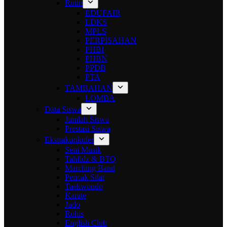
Rutin
EDUFAIR
LDKS
MPLS
PERPISAHAN
PHBI
PHBN
PPDB
PTA
TAMBAHAN
LOMBA
Data Siswa
Jumlah Siswa
Prestasi Siswa
Ekstrakurikuler
Seni Musik
Tahfidz & BTQ
Marching Band
Pencak Silat
Taekwondo
Karate
Judo
Rohis
English Club