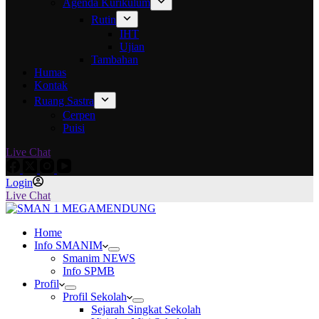
Agenda Kurikulum
Rutin
IHT
Ujian
Tambahan
Humas
Kontak
Ruang Sastra
Cerpen
Puisi
Live Chat
Login
Live Chat
Home
Info SMANIM
Smanim NEWS
Info SPMB
Profil
Profil Sekolah
Sejarah Singkat Sekolah