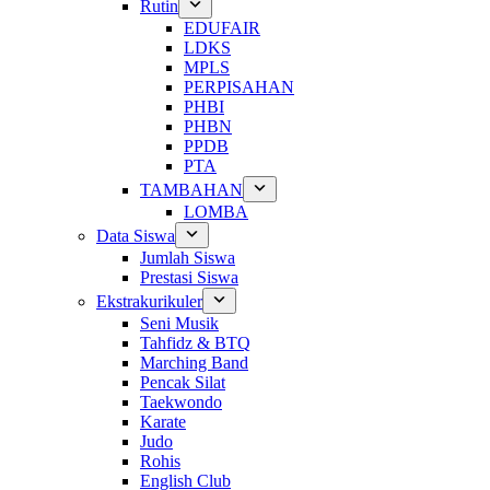
Rutin
EDUFAIR
LDKS
MPLS
PERPISAHAN
PHBI
PHBN
PPDB
PTA
TAMBAHAN
LOMBA
Data Siswa
Jumlah Siswa
Prestasi Siswa
Ekstrakurikuler
Seni Musik
Tahfidz & BTQ
Marching Band
Pencak Silat
Taekwondo
Karate
Judo
Rohis
English Club