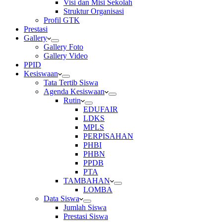
Visi dan Misi Sekolah
Struktur Organisasi
Profil GTK
Prestasi
Gallery
Gallery Foto
Gallery Video
PPID
Kesiswaan
Tata Tertib Siswa
Agenda Kesiswaan
Rutin
EDUFAIR
LDKS
MPLS
PERPISAHAN
PHBI
PHBN
PPDB
PTA
TAMBAHAN
LOMBA
Data Siswa
Jumlah Siswa
Prestasi Siswa