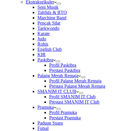
Ekstrakurikuler
Seni Musik
Tahfidz & BTQ
Marching Band
Pencak Silat
Taekwondo
Karate
Judo
Rohis
English Club
KIR
Paskibra
Profil Paskibra
Prestasi Paskibra
Palang Merah Remaja
Profil Palang Merah Remaja
Prestasi Palang Merah Remaja
SMANIM IT CLUB
Profil SMANIM IT Club
Prestasi SMANIM IT Club
Pramuka
Profil Pramuka
Prestasi Pramuka
Paduan Suara
Futsal