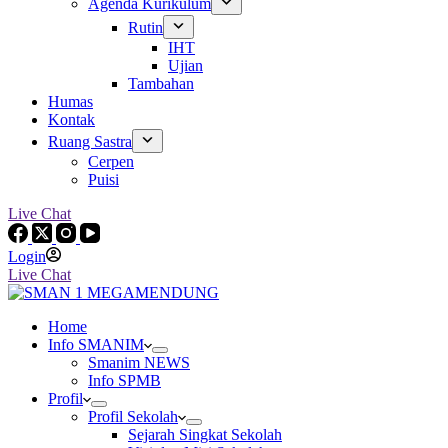
Agenda Kurikulum
Rutin
IHT
Ujian
Tambahan
Humas
Kontak
Ruang Sastra
Cerpen
Puisi
Live Chat
Login
Live Chat
Home
Info SMANIM
Smanim NEWS
Info SPMB
Profil
Profil Sekolah
Sejarah Singkat Sekolah