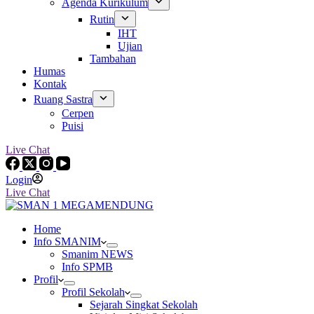
Agenda Kurikulum
Rutin
IHT
Ujian
Tambahan
Humas
Kontak
Ruang Sastra
Cerpen
Puisi
Live Chat
Login
Live Chat
Home
Info SMANIM
Smanim NEWS
Info SPMB
Profil
Profil Sekolah
Sejarah Singkat Sekolah