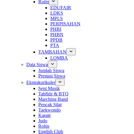
Rutin
EDUFAIR
LDKS
MPLS
PERPISAHAN
PHBI
PHBN
PPDB
PTA
TAMBAHAN
LOMBA
Data Siswa
Jumlah Siswa
Prestasi Siswa
Ekstrakurikuler
Seni Musik
Tahfidz & BTQ
Marching Band
Pencak Silat
Taekwondo
Karate
Judo
Rohis
English Club